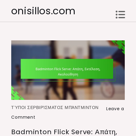
Skip
onisillos.com
to
content
ΤΎΠΟΙ ΣΕΡΒΙΡΊΣΜΑΤΟΣ ΜΠΆΝΤΜΙΝΤΟΝ
Leave a
on
Comment
Badminton
Badminton Flick Serve: Απάτη,
Flick