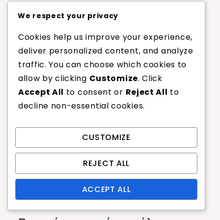
συνήθως για να κρατήσει το φτερό κοντά στο δίχτυ,
We respect your privacy
ενώ η υψηλή υπηρεσία στοχεύει να σπρώξει τον
Cookies help us improve your experience,
αντίπαλο πίσω. Αντίθετα, το φλικ σερ συνδυάζει
deliver personalized content, and analyze
στοιχεία και από τις δύο, επιτρέποντας μια ξαφνική
traffic. You can choose which cookies to
αλλαγή στρατηγικής.
allow by clicking
Customize
. Click
Ενώ η χαμηλή υπηρεσία είναι ασφαλής και συνεπής,
Accept All
to consent or
Reject All
to
μπορεί να προβλεφθεί εύκολα από έμπειρους
decline non-essential cookies.
παίκτες. Η υψηλή υπηρεσία, αν και αποτελεσματική
για την απόκτηση θέσης στο γήπεδο, μπορεί να
CUSTOMIZE
αφήσει τον σερβιρίσματος ευάλωτο σε επιθετικές
επιστροφές. Το φλικ σερ, ωστόσο, ισορροπεί τον
REJECT ALL
κίνδυνο και την ανταμοιβή, παρέχοντας ένα στοιχείο
έκπληξης που μπορεί να διαταράξει τον ρυθμό ενός
ACCEPT ALL
αντιπάλου.