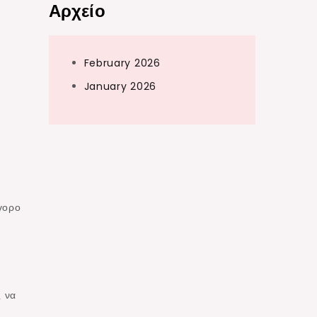
Αρχείο
February 2026
January 2026
α
γορο
ς να