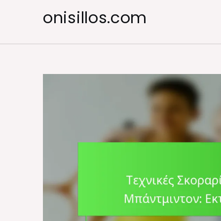
Skip
onisillos.com
to
content