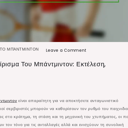
 ΣΤΟ ΜΠΆΝΤΜΙΝΤΟΝ
on
Leave a Comment
Τεχνικές
ίρισμα Του Μπάντμιντον: Εκτέλεση,
Σκοραρίσματος
στο
Σερβίρισμα
του
Μπάντμιντον:
ντμιντον
είναι απαραίτητη για να αποκτήσετε ανταγωνιστικό
Εκτέλεση,
οί σερβιριστές μπορούν να καθορίσουν τον ρυθμό του παιχνιδιο
Στρατηγική,
ας στο κράτημα, τη στάση και τη μηχανική του χτυπήματος, οι πα
Επιρροή
ν τον τόνο για τις ανταλλαγές αλλά και ενισχύουν τη συνολική