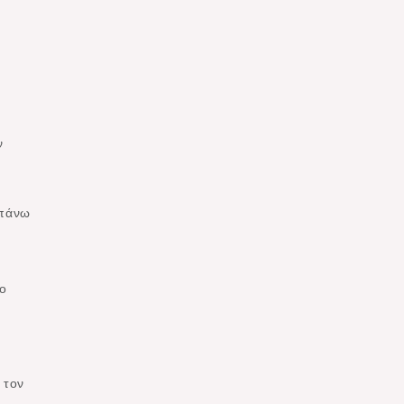
ν
 πάνω
ο
 τον