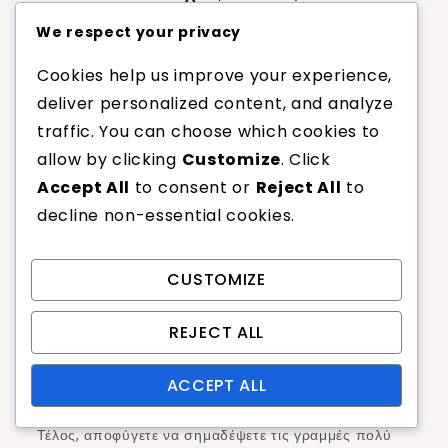
να αποφευχθούν κατά την
εγκατάσταση
We respect your privacy
Cookies help us improve your experience,
Ένα κοινό λάθος είναι η λανθασμένη υπολογιστική
deliver personalized content, and analyze
διάσταση της περιοχής εξυπηρέτησης, που μπορεί να
traffic. You can choose which cookies to
οδηγήσει σε διαφωνίες κατά τη διάρκεια του
allow by clicking
Customize
. Click
παιχνιδιού. Ελέγξτε πάντα τις μετρήσεις σας πριν
Accept All
to consent or
Reject All
to
σημαδέψετε τις γραμμές.
decline non-essential cookies.
Ένα άλλο λάθος είναι η χρήση ακατάλληλων υλικών
για τη σήμανση, όπως κανονική μπογιά που μπορεί
CUSTOMIZE
να μην αντέξει στη φθορά. Χρησιμοποιήστε
εξειδικευμένη μπογιά σήμανσης γηπέδου
REJECT ALL
σχεδιασμένη για αθλητικές επιφάνειες για να
ACCEPT ALL
διασφαλίσετε την ανθεκτικότητα.
Τέλος, αποφύγετε να σημαδέψετε τις γραμμές πολύ